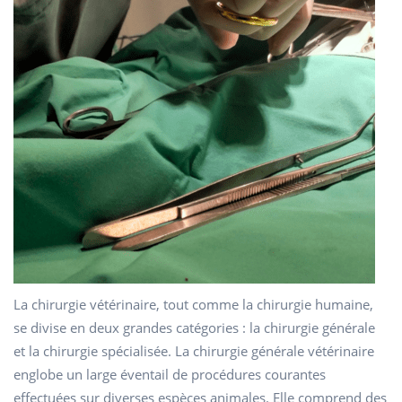
La chirurgie vétérinaire, tout comme la chirurgie humaine,
se divise en deux grandes catégories : la chirurgie générale
et la chirurgie spécialisée. La chirurgie générale vétérinaire
englobe un large éventail de procédures courantes
effectuées sur diverses espèces animales. Elle comprend des